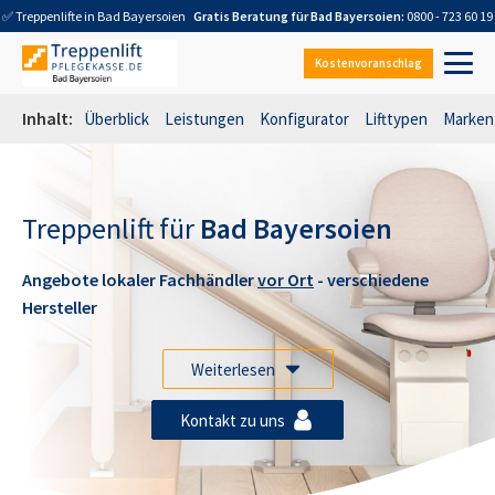
✅ Treppenlifte in
Bad Bayersoien
Gratis Beratung für
Bad Bayersoien
:
0800 - 723 60 19
Kostenvoranschlag
Inhalt:
Überblick
Leistungen
Konfigurator
Lifttypen
Marken
Treppenlift für
Bad Bayersoien
Angebote lokaler Fachhändler
vor Ort
- verschiedene
Hersteller
Weiterlesen
Kontakt zu uns