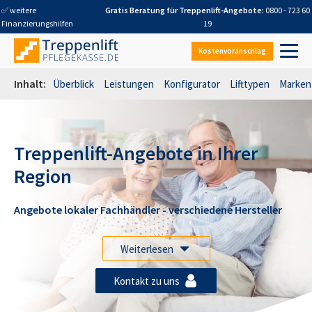
✅ weitere
Gratis Beratung für
Treppenlift-Angebote
:
0800 - 723 60
Finanzierungshilfen
19
Kostenvoranschlag
Inhalt:
Überblick
Leistungen
Konfigurator
Lifttypen
Marken
Treppenlift-Angebote in Ihrer
Region
Angebote lokaler Fachhändler - verschiedene Hersteller
Weiterlesen
Kontakt zu uns