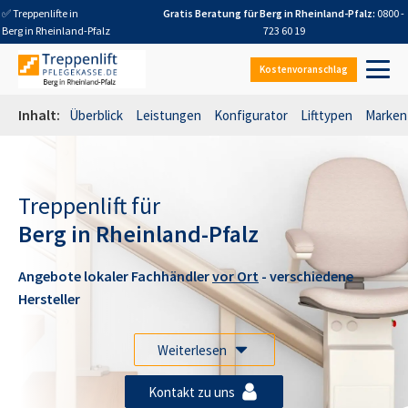
✅ Treppenlifte in
Gratis Beratung für
Berg in Rheinland-Pfalz
:
0800 -
Berg in Rheinland-Pfalz
723 60 19
Kostenvoranschlag
Inhalt:
Überblick
Leistungen
Konfigurator
Lifttypen
Marken
Treppenlift für
Berg in Rheinland-Pfalz
Angebote lokaler Fachhändler
vor Ort
- verschiedene
Hersteller
Weiterlesen
Kontakt zu uns