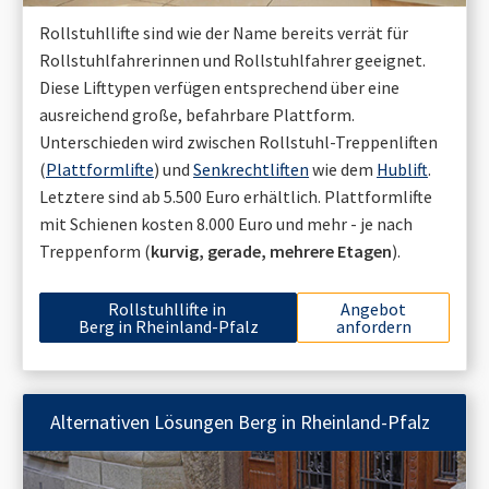
Rollstuhllifte sind wie der Name bereits verrät für
Rollstuhlfahrerinnen und Rollstuhlfahrer geeignet.
Diese Lifttypen verfügen entsprechend über eine
ausreichend große, befahrbare Plattform.
Unterschieden wird zwischen Rollstuhl-Treppenliften
(
Plattformlifte
) und
Senkrechtliften
wie dem
Hublift
.
Letztere sind ab 5.500 Euro erhältlich. Plattformlifte
mit Schienen kosten 8.000 Euro und mehr - je nach
Treppenform (
kurvig, gerade, mehrere Etagen
).
Rollstuhllifte in
Angebot
Berg in Rheinland-Pfalz
anfordern
Alternativen Lösungen
Berg in Rheinland-Pfalz