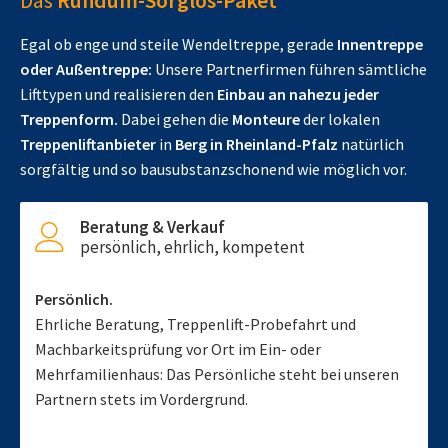
Das
Rundum-Sorglos-Paket
Egal ob enge und steile Wendeltreppe, gerade
Innentreppe
oder Außentreppe:
Unsere Partnerfirmen führen sämtliche
Lifttypen und realisieren den
Einbau an nahezu jeder
Treppenform.
Dabei gehen die
Monteure
der lokalen
Treppenliftanbieter
in
Berg in Rheinland-Pfalz
natürlich
sorgfältig und so bausubstanzschonend wie möglich vor.
Beratung & Verkauf
persönlich, ehrlich, kompetent
Persönlich.
Ehrliche Beratung, Treppenlift-Probefahrt und
Machbarkeitsprüfung vor Ort im Ein- oder
Mehrfamilienhaus: Das Persönliche steht bei unseren
Partnern stets im Vordergrund.