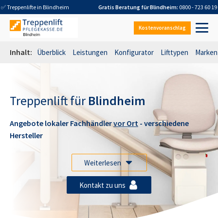
✅ Treppenlifte in
Blindheim
Gratis Beratung für
Blindheim
:
0800 - 723 60 19
Kostenvoranschlag
Inhalt:
Überblick
Leistungen
Konfigurator
Lifttypen
Marken
Treppenlift für
Blindheim
Angebote lokaler Fachhändler
vor Ort
- verschiedene
Hersteller
Weiterlesen
Kontakt zu uns