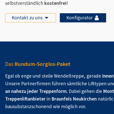
selbstverständlich
kostenfrei!
Kontakt zu uns
Konfigurator
Das
Rundum-Sorglos-Paket
Egal ob enge und steile Wendeltreppe, gerade
Innen
Unsere Partnerfirmen führen sämtliche Lifttypen un
an nahezu jeder Treppenform.
Dabei gehen die
Mont
Treppenliftanbieter
in
Braunfels Neukirchen
natürlic
bausubstanzschonend wie möglich vor.