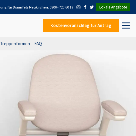
Lokale Angebote
tung für
Braunfels Neukirchen
:
0800 - 723 60 19
Kostenvoranschlag
für Antrag
Treppenformen
FAQ