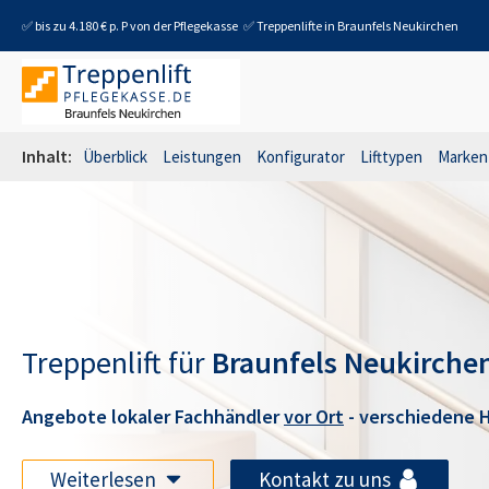
✅ bis zu 4.180 € p. P von der Pflegekasse
✅ Treppenlifte in
Braunfels Neukirchen
Inhalt:
Überblick
Leistungen
Konfigurator
Lifttypen
Marken
Treppenlift für
Braunfels Neukirche
Angebote lokaler Fachhändler
vor Ort
- verschiedene H
Weiterlesen
Kontakt zu uns