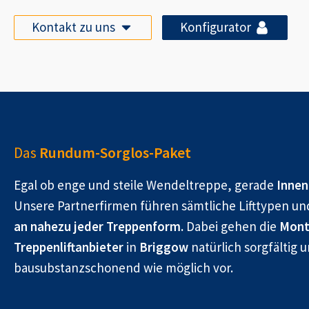
Kontakt zu uns
Konfigurator
Das
Rundum-Sorglos-Paket
Egal ob enge und steile Wendeltreppe, gerade
Innen
Unsere Partnerfirmen führen sämtliche Lifttypen un
an nahezu jeder Treppenform.
Dabei gehen die
Mont
Treppenliftanbieter
in
Briggow
natürlich sorgfältig 
bausubstanzschonend wie möglich vor.