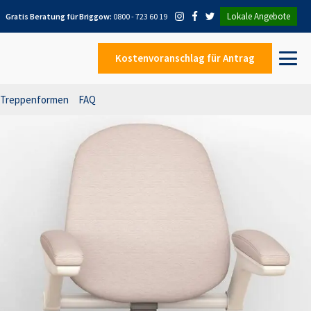
Lokale Angebote
Gratis Beratung für
Briggow
:
0800 - 723 60 19
Kostenvoranschlag
für Antrag
Treppenformen
FAQ