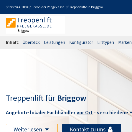
✅ bis zu 4.180 € p. P von der Pflegekasse
✅ Treppenlifte in
Briggow
Inhalt:
Überblick
Leistungen
Konfigurator
Lifttypen
Marken
Treppenlift für
Briggow
Angebote lokaler Fachhändler
vor Ort
- verschiedene H
Weiterlesen
Kontakt zu uns