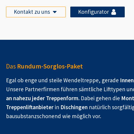
Kontakt zu uns
Konfigurator
Das
Rundum-Sorglos-Paket
Egal ob enge und steile Wendeltreppe, gerade
Innen
Unsere Partnerfirmen führen sämtliche Lifttypen un
an nahezu jeder Treppenform.
Dabei gehen die
Mont
Treppenliftanbieter
in
Dischingen
natürlich sorgfälti
bausubstanzschonend wie möglich vor.