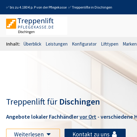
✅ bis zu 4.180 € p. P von der Pflegekasse
✅ Treppenlifte in
Dischingen
Inhalt:
Überblick
Leistungen
Konfigurator
Lifttypen
Marken
Treppenlift für
Dischingen
Angebote lokaler Fachhändler
vor Ort
- verschiedene H
Weiterlesen
Kontakt zu uns