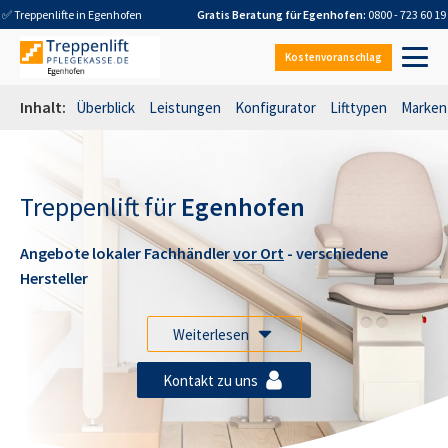
✅ Treppenlifte in
Egenhofen
Gratis Beratung für
Egenhofen
:
0800 - 723 60 19
Kostenvoranschlag
Inhalt:
Überblick
Leistungen
Konfigurator
Lifttypen
Marken
Treppenlift für
Egenhofen
Angebote lokaler Fachhändler
vor Ort
- verschiedene
Hersteller
Weiterlesen
Kontakt zu uns