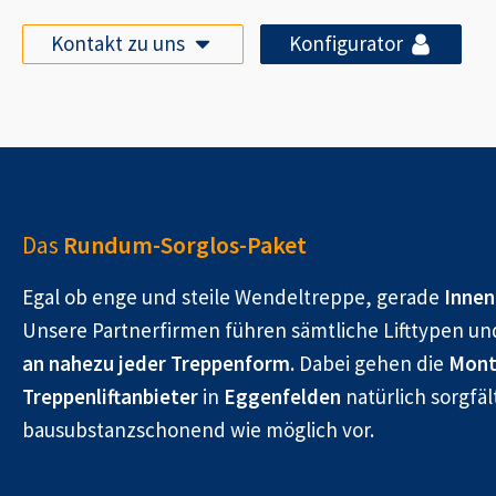
Kontakt zu uns
Konfigurator
Das
Rundum-Sorglos-Paket
Egal ob enge und steile Wendeltreppe, gerade
Innen
Unsere Partnerfirmen führen sämtliche Lifttypen un
an nahezu jeder Treppenform.
Dabei gehen die
Mont
Treppenliftanbieter
in
Eggenfelden
natürlich sorgfäl
bausubstanzschonend wie möglich vor.