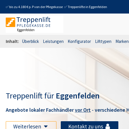
✅ bis zu 4.180 € p. P von der Pflegekasse
✅ Treppenlifte in
Eggenfelden
Inhalt:
Überblick
Leistungen
Konfigurator
Lifttypen
Marken
Treppenlift für
Eggenfelden
Angebote lokaler Fachhändler
vor Ort
- verschiedene H
Weiterlesen
Kontakt zu uns