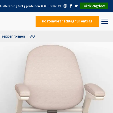
Lokale Angebote
tis Beratung für
Eggenfelden
:
0800 - 723 60 19
Kostenvoranschlag
für Antrag
Treppenformen
FAQ