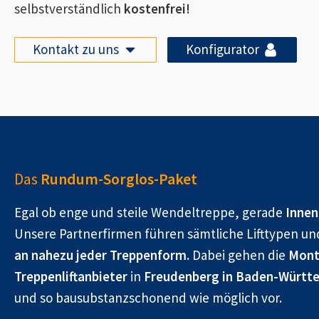
selbstverständlich
kostenfrei!
Kontakt zu uns
Konfigurator
Das
Rundum-Sorglos-Paket
Egal ob enge und steile Wendeltreppe, gerade
Innen
Unsere Partnerfirmen führen sämtliche Lifttypen un
an nahezu jeder Treppenform.
Dabei gehen die
Mont
Treppenliftanbieter
in
Freudenberg in Baden-Württ
und so bausubstanzschonend wie möglich vor.