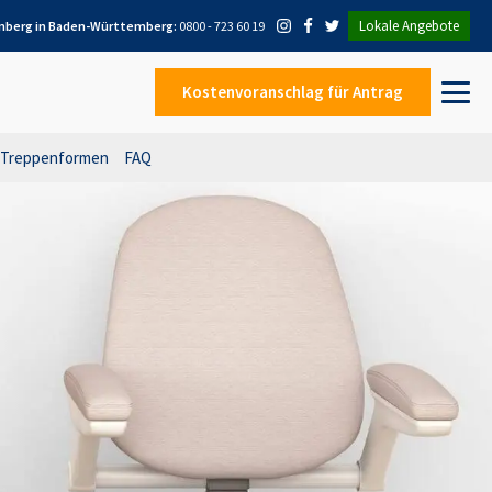
Lokale Angebote
nberg in Baden-Württemberg
:
0800 - 723 60 19
Kostenvoranschlag
für Antrag
Treppenformen
FAQ