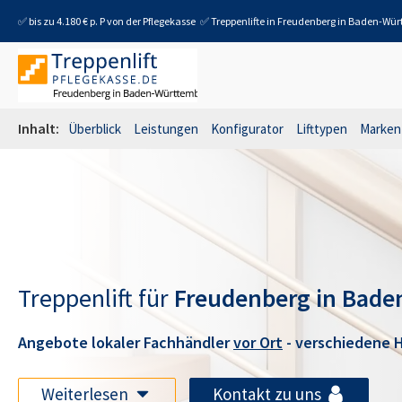
✅ bis zu 4.180 € p. P von der Pflegekasse
✅ Treppenlifte in
Freudenberg in Baden-Wür
Inhalt:
Überblick
Leistungen
Konfigurator
Lifttypen
Marken
Treppenlift für
Freudenberg in Bad
Angebote lokaler Fachhändler
vor Ort
- verschiedene H
Weiterlesen
Kontakt zu uns