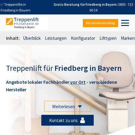
✅ Treppenlifte in
Gratis Beratung für
Friedberg in Bayern
:
0800 - 723
Friedberg in Bayern
60 19
Kostenvoranschlag
Inhalt:
Überblick
Leistungen
Konfigurator
Lifttypen
Marken
Treppenlift für
Friedberg in Bayern
Angebote lokaler Fachhändler
vor Ort
- verschiedene
Hersteller
Weiterlesen
Kontakt zu uns