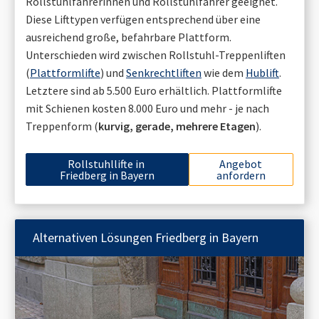
Rollstuhlfahrerinnen und Rollstuhlfahrer geeignet.
Diese Lifttypen verfügen entsprechend über eine
ausreichend große, befahrbare Plattform.
Unterschieden wird zwischen Rollstuhl-Treppenliften
(
Plattformlifte
) und
Senkrechtliften
wie dem
Hublift
.
Letztere sind ab 5.500 Euro erhältlich. Plattformlifte
mit Schienen kosten 8.000 Euro und mehr - je nach
Treppenform (
kurvig, gerade, mehrere Etagen
).
Rollstuhllifte in
Angebot
Friedberg in Bayern
anfordern
Alternativen Lösungen
Friedberg in Bayern