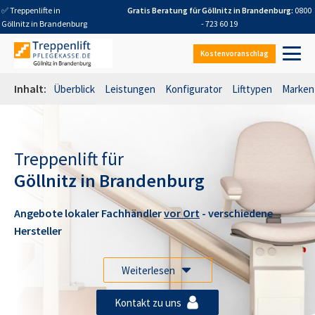
✅ Treppenlifte in
Gratis Beratung für
Göllnitz in Brandenburg
:
0800
Göllnitz in Brandenburg
- 723 60 19
Kostenvoranschlag
Inhalt:
Überblick
Leistungen
Konfigurator
Lifttypen
Marken
Treppenlift für
Göllnitz in Brandenburg
Angebote lokaler Fachhändler
vor Ort
- verschiedene
Hersteller
Weiterlesen
Kontakt zu uns