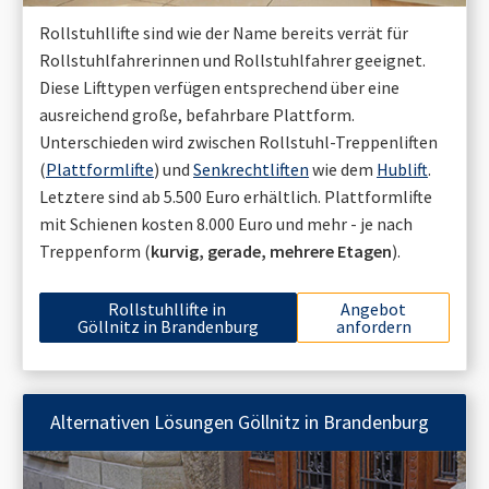
Rollstuhllifte sind wie der Name bereits verrät für
Rollstuhlfahrerinnen und Rollstuhlfahrer geeignet.
Diese Lifttypen verfügen entsprechend über eine
ausreichend große, befahrbare Plattform.
Unterschieden wird zwischen Rollstuhl-Treppenliften
(
Plattformlifte
) und
Senkrechtliften
wie dem
Hublift
.
Letztere sind ab 5.500 Euro erhältlich. Plattformlifte
mit Schienen kosten 8.000 Euro und mehr - je nach
Treppenform (
kurvig, gerade, mehrere Etagen
).
Rollstuhllifte in
Angebot
Göllnitz in Brandenburg
anfordern
Alternativen Lösungen
Göllnitz in Brandenburg