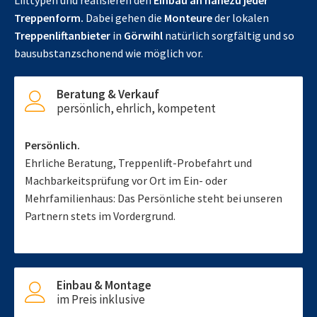
Lifttypen und realisieren den
Einbau an nahezu jeder
Treppenform.
Dabei gehen die
Monteure
der lokalen
Treppenliftanbieter
in
Görwihl
natürlich sorgfältig und so
bausubstanzschonend wie möglich vor.
Beratung & Verkauf
persönlich, ehrlich, kompetent
Persönlich.
Ehrliche Beratung, Treppenlift-Probefahrt und
Machbarkeitsprüfung vor Ort im Ein- oder
Mehrfamilienhaus: Das Persönliche steht bei unseren
Partnern stets im Vordergrund.
Einbau & Montage
im Preis inklusive