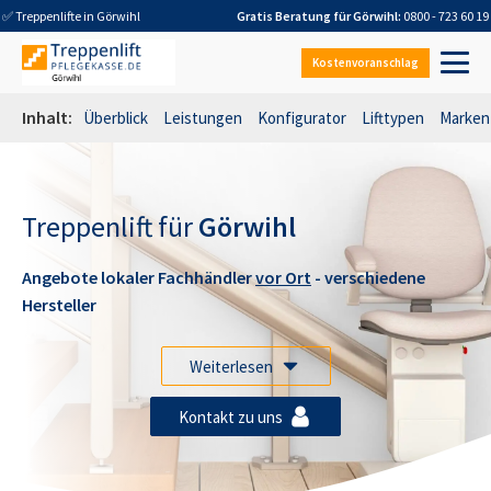
✅ Treppenlifte in
Görwihl
Gratis Beratung für
Görwihl
:
0800 - 723 60 19
Kostenvoranschlag
Inhalt:
Überblick
Leistungen
Konfigurator
Lifttypen
Marken
Treppenlift für
Görwihl
Angebote lokaler Fachhändler
vor Ort
- verschiedene
Hersteller
Weiterlesen
Kontakt zu uns