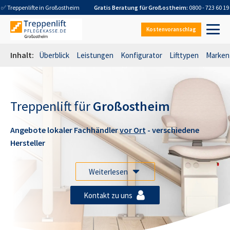
✅ Treppenlifte in
Großostheim
Gratis Beratung für
Großostheim
:
0800 - 723 60 19
Kostenvoranschlag
Inhalt:
Überblick
Leistungen
Konfigurator
Lifttypen
Marken
Treppenlift für
Großostheim
Angebote lokaler Fachhändler
vor Ort
- verschiedene
Hersteller
Weiterlesen
Kontakt zu uns