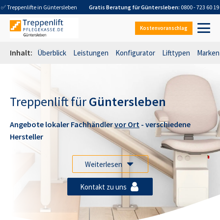
✅ Treppenlifte in
Güntersleben
Gratis Beratung für
Güntersleben
:
0800 - 723 60 19
Kostenvoranschlag
Inhalt:
Überblick
Leistungen
Konfigurator
Lifttypen
Marken
Treppenlift für
Güntersleben
Angebote lokaler Fachhändler
vor Ort
- verschiedene
Hersteller
Weiterlesen
Kontakt zu uns