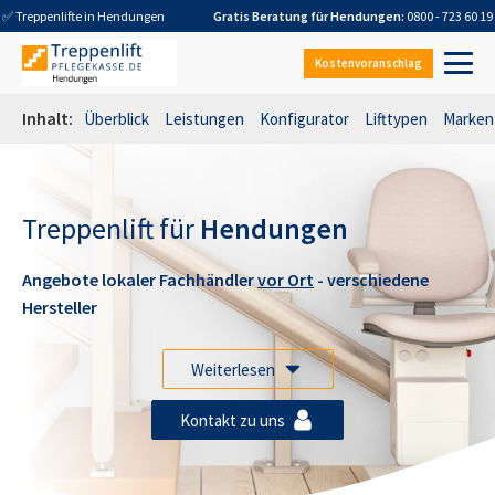
✅ Treppenlifte in
Hendungen
Gratis Beratung für
Hendungen
:
0800 - 723 60 19
Kostenvoranschlag
Inhalt:
Überblick
Leistungen
Konfigurator
Lifttypen
Marken
Treppenlift für
Hendungen
Angebote lokaler Fachhändler
vor Ort
- verschiedene
Hersteller
Weiterlesen
Kontakt zu uns