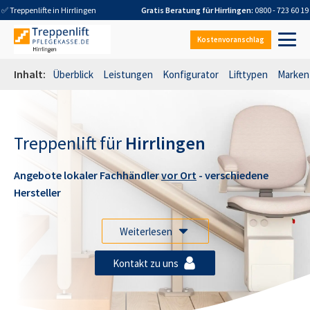
✅ Treppenlifte in
Hirrlingen
Gratis Beratung für
Hirrlingen
:
0800 - 723 60 19
Kostenvoranschlag
Inhalt:
Überblick
Leistungen
Konfigurator
Lifttypen
Marken
Treppenlift für
Hirrlingen
Angebote lokaler Fachhändler
vor Ort
- verschiedene
Hersteller
Weiterlesen
Kontakt zu uns