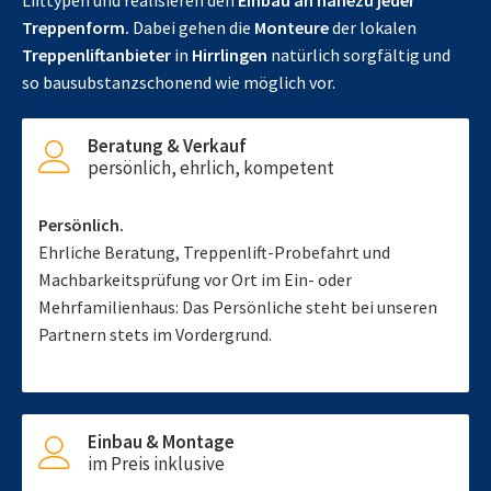
Lifttypen und realisieren den
Einbau an nahezu jeder
Treppenform.
Dabei gehen die
Monteure
der lokalen
Treppenliftanbieter
in
Hirrlingen
natürlich sorgfältig und
so bausubstanzschonend wie möglich vor.
Beratung & Verkauf
persönlich, ehrlich, kompetent
Persönlich.
Ehrliche Beratung, Treppenlift-Probefahrt und
Machbarkeitsprüfung vor Ort im Ein- oder
Mehrfamilienhaus: Das Persönliche steht bei unseren
Partnern stets im Vordergrund.
Einbau & Montage
im Preis inklusive