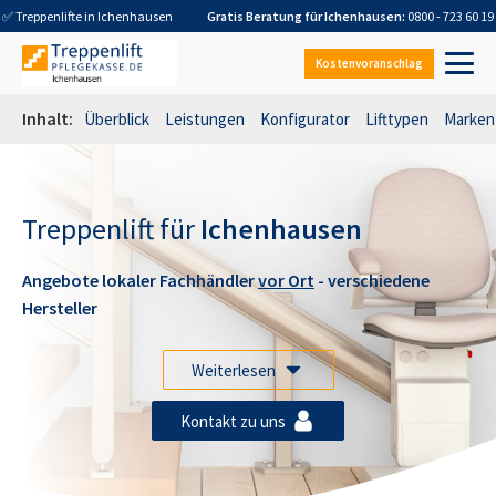
✅ Treppenlifte in
Ichenhausen
Gratis Beratung für
Ichenhausen
:
0800 - 723 60 19
Kostenvoranschlag
Inhalt:
Überblick
Leistungen
Konfigurator
Lifttypen
Marken
Treppenlift für
Ichenhausen
Angebote lokaler Fachhändler
vor Ort
- verschiedene
Hersteller
Weiterlesen
Kontakt zu uns