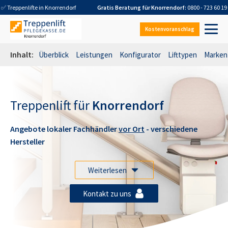
✅ Treppenlifte in
Knorrendorf
Gratis Beratung für
Knorrendorf
:
0800 - 723 60 19
Kostenvoranschlag
Inhalt:
Überblick
Leistungen
Konfigurator
Lifttypen
Marken
Treppenlift für
Knorrendorf
Angebote lokaler Fachhändler
vor Ort
- verschiedene
Hersteller
Weiterlesen
Kontakt zu uns