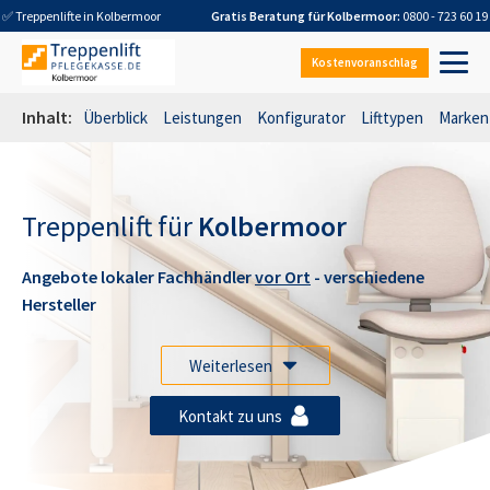
✅ Treppenlifte in
Kolbermoor
Gratis Beratung für
Kolbermoor
:
0800 - 723 60 19
Kostenvoranschlag
Inhalt:
Überblick
Leistungen
Konfigurator
Lifttypen
Marken
Treppenlift für
Kolbermoor
Angebote lokaler Fachhändler
vor Ort
- verschiedene
Hersteller
Weiterlesen
Kontakt zu uns