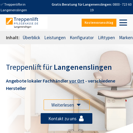
✅ Treppenlifte in
Gratis Beratung für
Langenenslingen
:
0800 - 723 60
Langenenslingen
19
Kostenvoranschlag
Inhalt:
Überblick
Leistungen
Konfigurator
Lifttypen
Marken
Treppenlift für
Langenenslingen
Angebote lokaler Fachhändler
vor Ort
- verschiedene
Hersteller
Weiterlesen
Kontakt zu uns