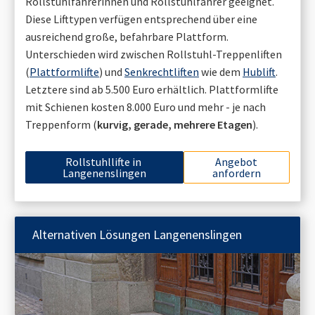
Rollstuhlfahrerinnen und Rollstuhlfahrer geeignet.
Diese Lifttypen verfügen entsprechend über eine
ausreichend große, befahrbare Plattform.
Unterschieden wird zwischen Rollstuhl-Treppenliften
(
Plattformlifte
) und
Senkrechtliften
wie dem
Hublift
.
Letztere sind ab 5.500 Euro erhältlich. Plattformlifte
mit Schienen kosten 8.000 Euro und mehr - je nach
Treppenform (
kurvig, gerade, mehrere Etagen
).
Rollstuhllifte in
Angebot
Langenenslingen
anfordern
Alternativen Lösungen
Langenenslingen