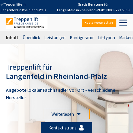
✅ Treppenlifte in
Gratis Beratung für
Langenfeld in Rheinland-Pfalz
Langenfeld in Rheinland-Pfalz
:
0800 - 723 60 19
Kostenvoranschlag
Inhalt:
Überblick
Leistungen
Konfigurator
Lifttypen
Marken
Treppenlift für
Langenfeld in Rheinland-Pfalz
Angebote lokaler Fachhändler
vor Ort
- verschiedene
Hersteller
Weiterlesen
Kontakt zu uns