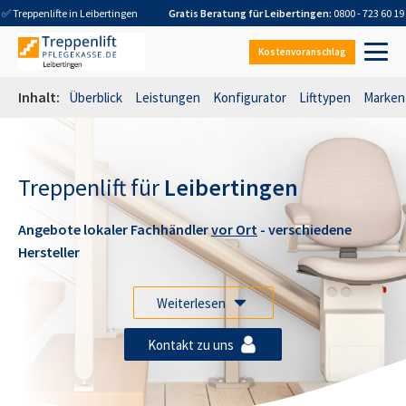
✅ Treppenlifte in
Leibertingen
Gratis Beratung für
Leibertingen
:
0800 - 723 60 19
Kostenvoranschlag
Inhalt:
Überblick
Leistungen
Konfigurator
Lifttypen
Marken
Treppenlift für
Leibertingen
Angebote lokaler Fachhändler
vor Ort
- verschiedene
Hersteller
Weiterlesen
Kontakt zu uns