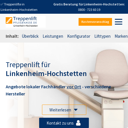
✅ Treppenlifte in
Gratis Beratung für
Linkenheim-Hochstetten
:
Linkenheim-Hochstetten
0800 - 723 60 19
Kostenvoranschlag
Inhalt:
Überblick
Leistungen
Konfigurator
Lifttypen
Marken
Treppenlift für
Linkenheim-Hochstetten
Angebote lokaler Fachhändler
vor Ort
- verschiedene
Hersteller
Weiterlesen
Kontakt zu uns