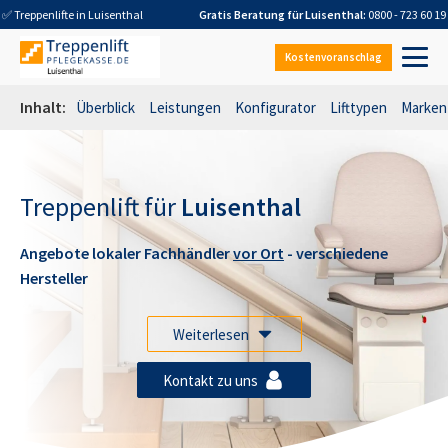
✅ Treppenlifte in
Luisenthal
Gratis Beratung für
Luisenthal
:
0800 - 723 60 19
Kostenvoranschlag
Inhalt:
Überblick
Leistungen
Konfigurator
Lifttypen
Marken
Treppenlift für
Luisenthal
Angebote lokaler Fachhändler
vor Ort
- verschiedene
Hersteller
Weiterlesen
Kontakt zu uns