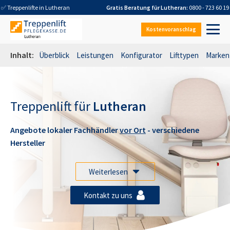
✅ Treppenlifte in
Lutheran
Gratis Beratung für
Lutheran
:
0800 - 723 60 19
Kostenvoranschlag
Inhalt:
Überblick
Leistungen
Konfigurator
Lifttypen
Marken
Treppenlift für
Lutheran
Angebote lokaler Fachhändler
vor Ort
- verschiedene
Hersteller
Weiterlesen
Kontakt zu uns