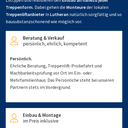
Lifttypen und realisieren den
Einbau an nahezu jeder
Treppenform.
Dabei gehen die
Monteure
der lokalen
Treppenliftanbieter
in
Lutheran
natürlich sorgfältig und so
bausubstanzschonend wie möglich vor.
Beratung & Verkauf
persönlich, ehrlich, kompetent
Persönlich.
Ehrliche Beratung, Treppenlift-Probefahrt und
Machbarkeitsprüfung vor Ort im Ein- oder
Mehrfamilienhaus: Das Persönliche steht bei unseren
Partnern stets im Vordergrund.
Einbau & Montage
im Preis inklusive