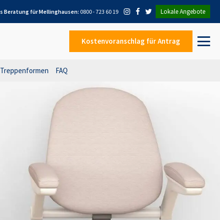
Lokale Angebote
is Beratung für
Mellinghausen
:
0800 - 723 60 19
Kostenvoranschlag
für Antrag
Treppenformen
FAQ