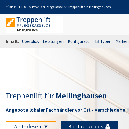
✅ bis zu 4.180 € p. P von der Pflegekasse
✅ Treppenlifte in
Mellinghausen
Inhalt:
Überblick
Leistungen
Konfigurator
Lifttypen
Marken
Treppenlift für
Mellinghausen
Angebote lokaler Fachhändler
vor Ort
- verschiedene H
Weiterlesen
Kontakt zu uns