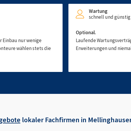
Wartung
schnell und günstig
Optional.
er Einbau nur wenige
Laufende Wartungsverträge
onteure wählen stets die
Erweiterungen und niemals
gebote
lokaler Fachfirmen in
Mellinghause