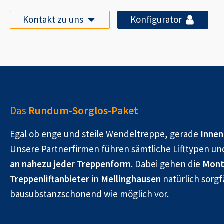
Kontakt zu uns
Konfigurator
Das
Rundum-Sorglos-Paket
Egal ob enge und steile Wendeltreppe, gerade
Innen
Unsere Partnerfirmen führen sämtliche Lifttypen un
an nahezu jeder Treppenform.
Dabei gehen die
Mont
Treppenliftanbieter
in
Mellinghausen
natürlich sorgf
bausubstanzschonend wie möglich vor.