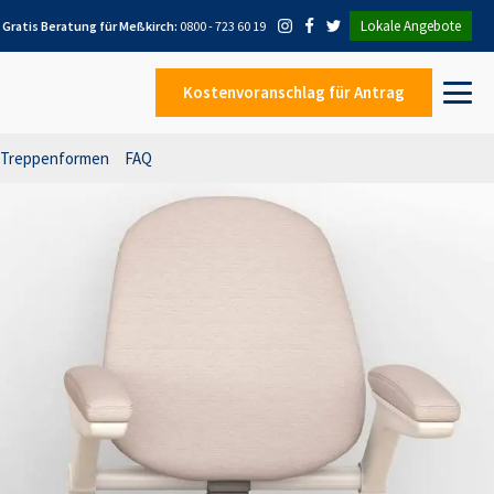
Lokale Angebote
Gratis Beratung für
Meßkirch
:
0800 - 723 60 19
Kostenvoranschlag
für Antrag
Treppenformen
FAQ