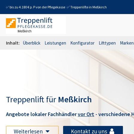
✅ bis zu 4.180 € p. P von der Pflegekasse
✅ Treppenlifte in
Meßkirch
Inhalt:
Überblick
Leistungen
Konfigurator
Lifttypen
Marken
Treppenlift für
Meßkirch
Angebote lokaler Fachhändler
vor Ort
- verschiedene H
Weiterlesen
Kontakt zu uns