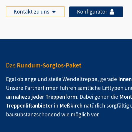
Kontakt zu uns
Konfigurator
Das
Rundum-Sorglos-Paket
Egal ob enge und steile Wendeltreppe, gerade
Innen
Unsere Partnerfirmen führen sämtliche Lifttypen un
an nahezu jeder Treppenform.
Dabei gehen die
Mont
Treppenliftanbieter
in
Meßkirch
natürlich sorgfältig 
bausubstanzschonend wie möglich vor.