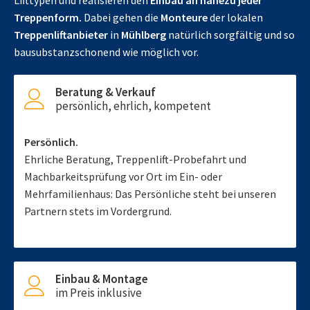
Lifttypen und realisieren den
Einbau an nahezu jeder
Treppenform.
Dabei gehen die
Monteure
der lokalen
Treppenliftanbieter
in
Mühlberg
natürlich sorgfältig und so
bausubstanzschonend wie möglich vor.
Beratung & Verkauf
persönlich, ehrlich, kompetent
Persönlich.
Ehrliche Beratung, Treppenlift-Probefahrt und
Machbarkeitsprüfung vor Ort im Ein- oder
Mehrfamilienhaus: Das Persönliche steht bei unseren
Partnern stets im Vordergrund.
Einbau & Montage
im Preis inklusive