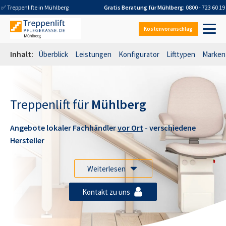
✅ Treppenlifte in
Mühlberg
Gratis Beratung für
Mühlberg
:
0800 - 723 60 19
Kostenvoranschlag
Inhalt:
Überblick
Leistungen
Konfigurator
Lifttypen
Marken
Treppenlift für
Mühlberg
Angebote lokaler Fachhändler
vor Ort
- verschiedene
Hersteller
Weiterlesen
Kontakt zu uns