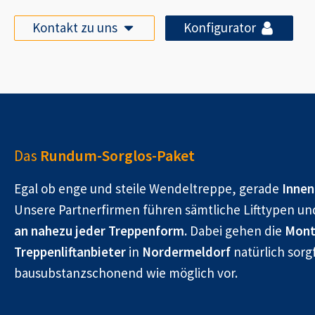
Kontakt zu uns
Konfigurator
Das
Rundum-Sorglos-Paket
Egal ob enge und steile Wendeltreppe, gerade
Innen
Unsere Partnerfirmen führen sämtliche Lifttypen un
an nahezu jeder Treppenform.
Dabei gehen die
Mont
Treppenliftanbieter
in
Nordermeldorf
natürlich sorgf
bausubstanzschonend wie möglich vor.