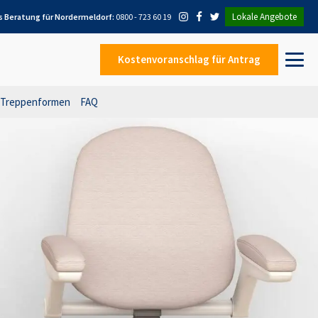
Lokale Angebote
s Beratung für
Nordermeldorf
:
0800 - 723 60 19
Kostenvoranschlag
für Antrag
Treppenformen
FAQ