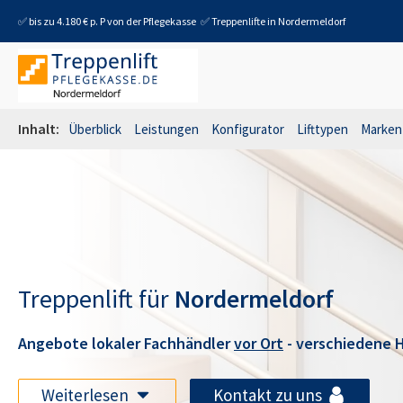
✅ bis zu 4.180 € p. P von der Pflegekasse
✅ Treppenlifte in
Nordermeldorf
Inhalt:
Überblick
Leistungen
Konfigurator
Lifttypen
Marken
Treppenlift für
Nordermeldorf
Angebote lokaler Fachhändler
vor Ort
- verschiedene H
Weiterlesen
Kontakt zu uns