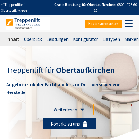
✅ Treppenlifte in
Gratis Beratung für
Obertaufkirchen
:
0800 - 723 60
Obertaufkirchen
19
Kostenvoranschlag
Inhalt:
Überblick
Leistungen
Konfigurator
Lifttypen
Marken
Treppenlift für
Obertaufkirchen
Angebote lokaler Fachhändler
vor Ort
- verschiedene
Hersteller
Weiterlesen
Kontakt zu uns