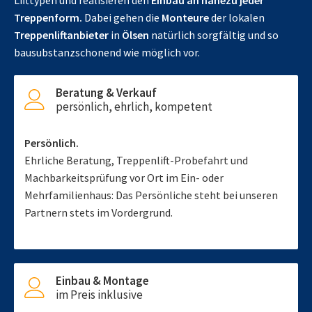
Lifttypen und realisieren den
Einbau an nahezu jeder
Treppenform.
Dabei gehen die
Monteure
der lokalen
Treppenliftanbieter
in
Ölsen
natürlich sorgfältig und so
bausubstanzschonend wie möglich vor.
Beratung & Verkauf
persönlich, ehrlich, kompetent
Persönlich.
Ehrliche Beratung, Treppenlift-Probefahrt und
Machbarkeitsprüfung vor Ort im Ein- oder
Mehrfamilienhaus: Das Persönliche steht bei unseren
Partnern stets im Vordergrund.
Einbau & Montage
im Preis inklusive