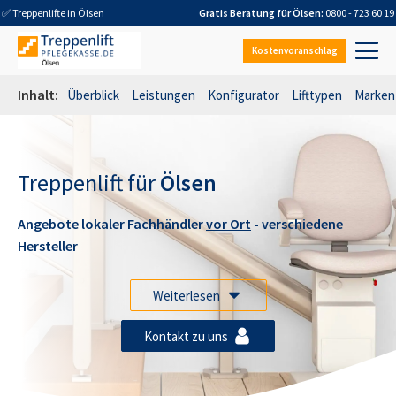
✅ Treppenlifte in
Ölsen
Gratis Beratung für
Ölsen
:
0800 - 723 60 19
Kostenvoranschlag
Inhalt:
Überblick
Leistungen
Konfigurator
Lifttypen
Marken
Treppenlift für
Ölsen
Angebote lokaler Fachhändler
vor Ort
- verschiedene
Hersteller
Weiterlesen
Kontakt zu uns