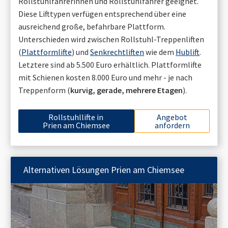
Rollstuhlfahrerinnen und Rollstuhlfahrer geeignet.
Diese Lifttypen verfügen entsprechend über eine
ausreichend große, befahrbare Plattform.
Unterschieden wird zwischen Rollstuhl-Treppenliften
(
Plattformlifte
) und
Senkrechtliften
wie dem
Hublift
.
Letztere sind ab 5.500 Euro erhältlich. Plattformlifte
mit Schienen kosten 8.000 Euro und mehr - je nach
Treppenform (
kurvig, gerade, mehrere Etagen
).
Rollstuhllifte in
Angebot
Prien am Chiemsee
anfordern
Alternativen Lösungen
Prien am Chiemsee