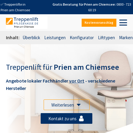
✅ Treppenlifte in
Gratis Beratung für
Prien am Chiemsee
:
0800 - 723
Prien am Chiemsee
60 19
Kostenvoranschlag
Inhalt:
Überblick
Leistungen
Konfigurator
Lifttypen
Marken
Treppenlift für
Prien am Chiemsee
Angebote lokaler Fachhändler
vor Ort
- verschiedene
Hersteller
Weiterlesen
Kontakt zu uns