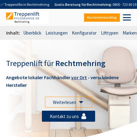
✅ Treppenlifte in
Rechtmehring
Gratis Beratung für
Rechtmehring
:
0800 - 723 60 19
Kostenvoranschlag
Inhalt:
Überblick
Leistungen
Konfigurator
Lifttypen
Marken
Treppenlift für
Rechtmehring
Angebote lokaler Fachhändler
vor Ort
- verschiedene
Hersteller
Weiterlesen
Kontakt zu uns