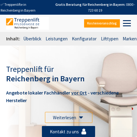
✅ Treppenlifte in
Gratis Beratung für
Reichenberg in Bayern
:
0800 -
Reichenberg in Bayern
723 60 19
Kostenvoranschlag
Inhalt:
Überblick
Leistungen
Konfigurator
Lifttypen
Marken
Treppenlift für
Reichenberg in Bayern
Angebote lokaler Fachhändler
vor Ort
- verschiedene
Hersteller
Weiterlesen
Kontakt zu uns