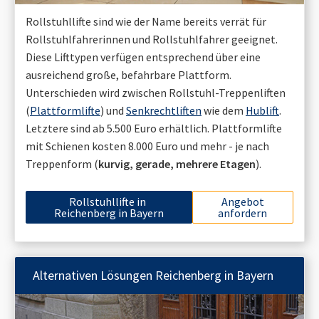
Rollstuhllifte sind wie der Name bereits verrät für
Rollstuhlfahrerinnen und Rollstuhlfahrer geeignet.
Diese Lifttypen verfügen entsprechend über eine
ausreichend große, befahrbare Plattform.
Unterschieden wird zwischen Rollstuhl-Treppenliften
(
Plattformlifte
) und
Senkrechtliften
wie dem
Hublift
.
Letztere sind ab 5.500 Euro erhältlich. Plattformlifte
mit Schienen kosten 8.000 Euro und mehr - je nach
Treppenform (
kurvig, gerade, mehrere Etagen
).
Rollstuhllifte in
Angebot
Reichenberg in Bayern
anfordern
Alternativen Lösungen
Reichenberg in Bayern