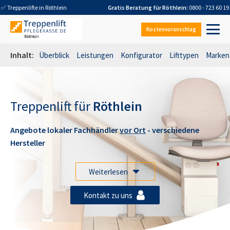
✅ Treppenlifte in
Röthlein
Gratis Beratung für
Röthlein
:
0800 - 723 60 19
Kostenvoranschlag
Inhalt:
Überblick
Leistungen
Konfigurator
Lifttypen
Marken
Treppenlift für
Röthlein
Angebote lokaler Fachhändler
vor Ort
- verschiedene
Hersteller
Weiterlesen
Kontakt zu uns