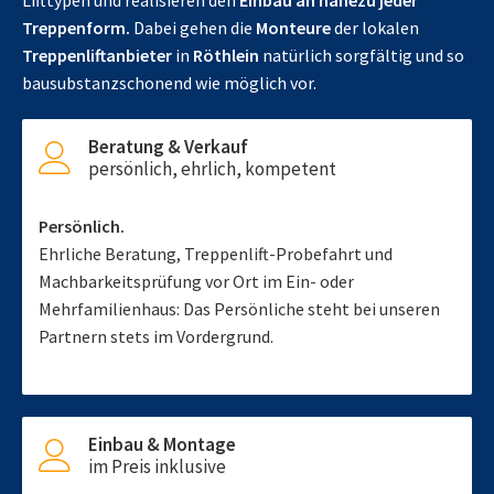
Lifttypen und realisieren den
Einbau an nahezu jeder
Treppenform.
Dabei gehen die
Monteure
der lokalen
Treppenliftanbieter
in
Röthlein
natürlich sorgfältig und so
bausubstanzschonend wie möglich vor.
Beratung & Verkauf
persönlich, ehrlich, kompetent
Persönlich.
Ehrliche Beratung, Treppenlift-Probefahrt und
Machbarkeitsprüfung vor Ort im Ein- oder
Mehrfamilienhaus: Das Persönliche steht bei unseren
Partnern stets im Vordergrund.
Einbau & Montage
im Preis inklusive