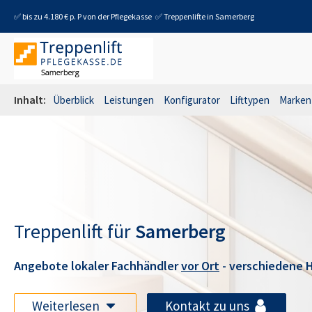
✅ bis zu 4.180 € p. P von der Pflegekasse
✅ Treppenlifte in
Samerberg
Inhalt:
Überblick
Leistungen
Konfigurator
Lifttypen
Marken
Treppenlift für
Samerberg
Angebote lokaler Fachhändler
vor Ort
- verschiedene H
Weiterlesen
Kontakt zu uns