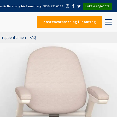
Lokale Angebote
ratis Beratung für
Samerberg
:
0800 - 723 60 19
Kostenvoranschlag
für Antrag
Treppenformen
FAQ