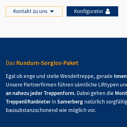
Kontakt zu uns
Konfigurator
Das
Rundum-Sorglos-Paket
Egal ob enge und steile Wendeltreppe, gerade
Innen
Unsere Partnerfirmen führen sämtliche Lifttypen un
an nahezu jeder Treppenform.
Dabei gehen die
Mont
Treppenliftanbieter
in
Samerberg
natürlich sorgfälti
bausubstanzschonend wie möglich vor.