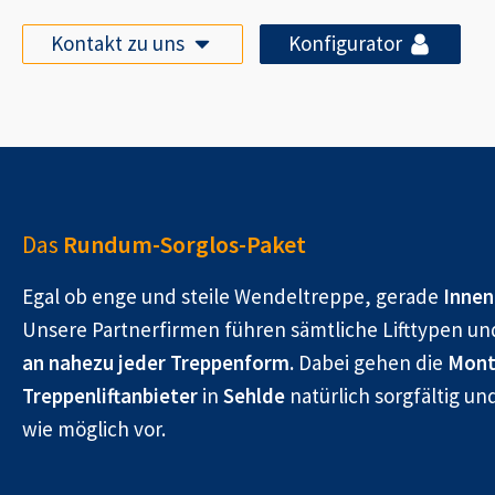
Kontakt zu uns
Konfigurator
Das
Rundum-Sorglos-Paket
Egal ob enge und steile Wendeltreppe, gerade
Innen
Unsere Partnerfirmen führen sämtliche Lifttypen un
an nahezu jeder Treppenform.
Dabei gehen die
Mont
Treppenliftanbieter
in
Sehlde
natürlich sorgfältig u
wie möglich vor.