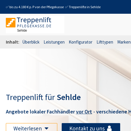
✅ bis zu 4.180 € p. P von der Pflegekasse
✅ Treppenlifte in
Sehlde
Inhalt:
Überblick
Leistungen
Konfigurator
Lifttypen
Marken
Treppenlift für
Sehlde
Angebote lokaler Fachhändler
vor Ort
- verschiedene H
Weiterlesen
Kontakt zu uns