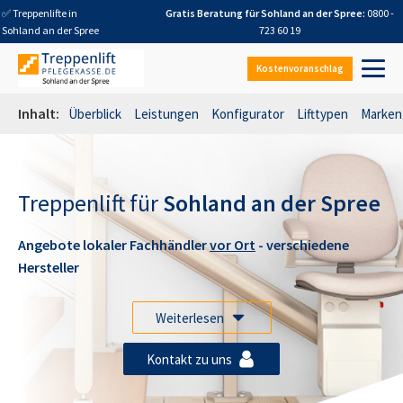
✅ Treppenlifte in
Gratis Beratung für
Sohland an der Spree
:
0800 -
Sohland an der Spree
723 60 19
Kostenvoranschlag
Inhalt:
Überblick
Leistungen
Konfigurator
Lifttypen
Marken
Treppenlift für
Sohland an der Spree
Angebote lokaler Fachhändler
vor Ort
- verschiedene
Hersteller
Weiterlesen
Kontakt zu uns