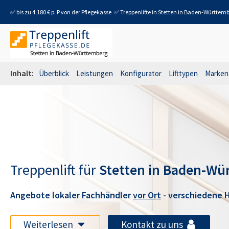
✅ bis zu 4.180 € p. P von der Pflegekasse
✅ Treppenlifte in
Stetten in Baden-Württem
Inhalt:
Überblick
Leistungen
Konfigurator
Lifttypen
Marken
Treppenlift für
Stetten in Baden-Wü
Angebote lokaler Fachhändler
vor Ort
- verschiedene H
Weiterlesen
Kontakt zu uns