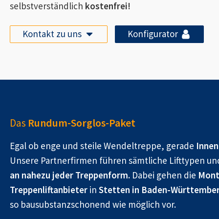
selbstverständlich
kostenfrei!
Kontakt zu uns
Konfigurator
Das
Rundum-Sorglos-Paket
Egal ob enge und steile Wendeltreppe, gerade
Innen
Unsere Partnerfirmen führen sämtliche Lifttypen un
an nahezu jeder Treppenform.
Dabei gehen die
Mont
Treppenliftanbieter
in
Stetten in Baden-Württembe
so bausubstanzschonend wie möglich vor.