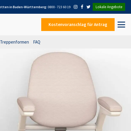
Lokale Angebote
etten in Baden-Württemberg
:
0800 - 723 60 19
Kostenvoranschlag
für Antrag
Treppenformen
FAQ