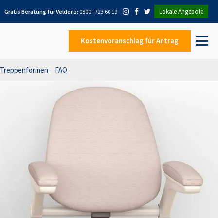
Lokale Angebote
Gratis Beratung für
Veldenz
:
0800 - 723 60 19
Kostenvoranschlag
für Antrag
Treppenformen
FAQ