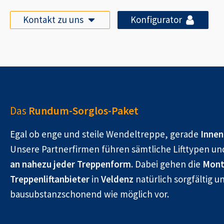
Kontakt zu uns
Konfigurator
Das
Rundum-Sorglos-Paket
Egal ob enge und steile Wendeltreppe, gerade
Innen
Unsere Partnerfirmen führen sämtliche Lifttypen un
an nahezu jeder Treppenform.
Dabei gehen die
Mont
Treppenliftanbieter
in
Veldenz
natürlich sorgfältig u
bausubstanzschonend wie möglich vor.