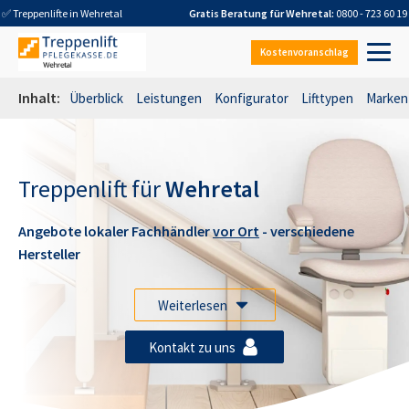
✅ Treppenlifte in
Wehretal
Gratis Beratung für
Wehretal
:
0800 - 723 60 19
Kostenvoranschlag
Inhalt:
Überblick
Leistungen
Konfigurator
Lifttypen
Marken
Treppenlift für
Wehretal
Angebote lokaler Fachhändler
vor Ort
- verschiedene
Hersteller
Weiterlesen
Kontakt zu uns