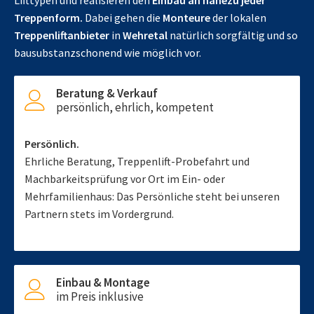
Lifttypen und realisieren den
Einbau an nahezu jeder
Treppenform.
Dabei gehen die
Monteure
der lokalen
Treppenliftanbieter
in
Wehretal
natürlich sorgfältig und so
bausubstanzschonend wie möglich vor.
Beratung & Verkauf
persönlich, ehrlich, kompetent
Persönlich.
Ehrliche Beratung, Treppenlift-Probefahrt und
Machbarkeitsprüfung vor Ort im Ein- oder
Mehrfamilienhaus: Das Persönliche steht bei unseren
Partnern stets im Vordergrund.
Einbau & Montage
im Preis inklusive