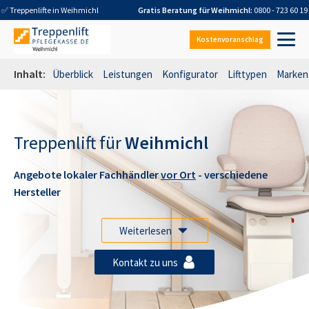
✅ Treppenlifte in
Weihmichl
Gratis Beratung für
Weihmichl
:
0800 - 723 60 19
Kostenvoranschlag
Inhalt:
Überblick
Leistungen
Konfigurator
Lifttypen
Marken
Treppenlift für
Weihmichl
Angebote lokaler Fachhändler
vor Ort
- verschiedene
Hersteller
Weiterlesen
Kontakt zu uns