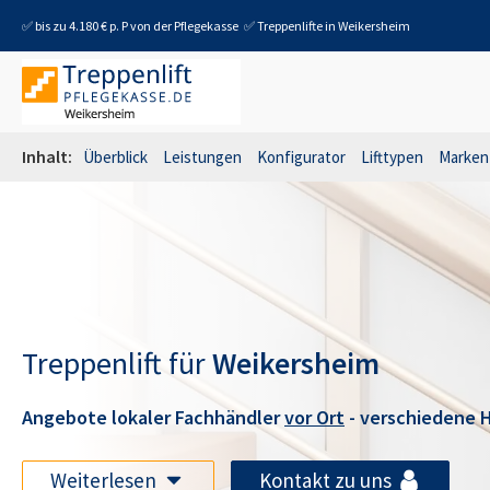
✅ bis zu 4.180 € p. P von der Pflegekasse
✅ Treppenlifte in
Weikersheim
Inhalt:
Überblick
Leistungen
Konfigurator
Lifttypen
Marken
Treppenlift für
Weikersheim
Angebote lokaler Fachhändler
vor Ort
- verschiedene H
Weiterlesen
Kontakt zu uns