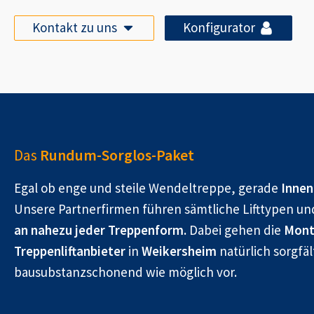
Kontakt zu uns
Konfigurator
Das
Rundum-Sorglos-Paket
Egal ob enge und steile Wendeltreppe, gerade
Innen
Unsere Partnerfirmen führen sämtliche Lifttypen un
an nahezu jeder Treppenform.
Dabei gehen die
Mont
Treppenliftanbieter
in
Weikersheim
natürlich sorgfäl
bausubstanzschonend wie möglich vor.