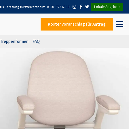
Lokale Angebote
tis Beratung für
Weikersheim
:
0800 - 723 60 19
Kostenvoranschlag
für Antrag
Treppenformen
FAQ