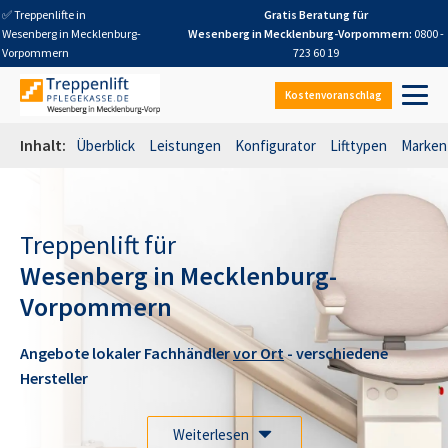
✅ Treppenlifte in
Gratis Beratung für
Wesenberg in Mecklenburg-
Wesenberg in Mecklenburg-Vorpommern
:
0800 -
Vorpommern
723 60 19
Kostenvoranschlag
Inhalt:
Überblick
Leistungen
Konfigurator
Lifttypen
Marken
Treppenlift für
Wesenberg in Mecklenburg-
Vorpommern
Angebote lokaler Fachhändler
vor Ort
- verschiedene
Hersteller
Weiterlesen