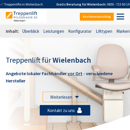
✅ Treppenlifte in
Wielenbach
Gratis Beratung für
Wielenbach
:
0800 - 723 60 19
Kostenvoranschlag
Inhalt:
Überblick
Leistungen
Konfigurator
Lifttypen
Marken
Treppenlift für
Wielenbach
Angebote lokaler Fachhändler
vor Ort
- verschiedene
Hersteller
Weiterlesen
Kontakt zu uns