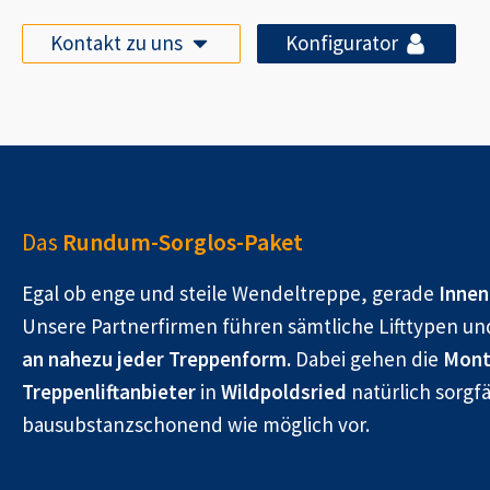
Kontakt zu uns
Konfigurator
Das
Rundum-Sorglos-Paket
Egal ob enge und steile Wendeltreppe, gerade
Innen
Unsere Partnerfirmen führen sämtliche Lifttypen un
an nahezu jeder Treppenform.
Dabei gehen die
Mont
Treppenliftanbieter
in
Wildpoldsried
natürlich sorgfä
bausubstanzschonend wie möglich vor.