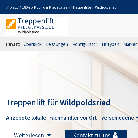
✅ bis zu 4.180 € p. P von der Pflegekasse
✅ Treppenlifte in
Wildpoldsried
Inhalt:
Überblick
Leistungen
Konfigurator
Lifttypen
Marken
Treppenlift für
Wildpoldsried
Angebote lokaler Fachhändler
vor Ort
- verschiedene H
Weiterlesen
Kontakt zu uns