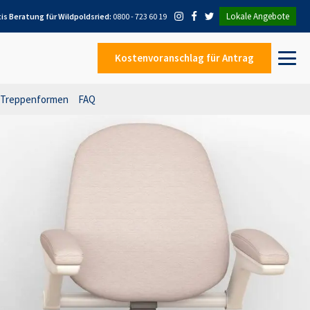
Lokale Angebote
tis Beratung für
Wildpoldsried
:
0800 - 723 60 19
Kostenvoranschlag
für Antrag
Treppenformen
FAQ