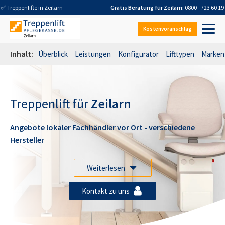
✅ Treppenlifte in
Zeilarn
Gratis Beratung für
Zeilarn
:
0800 - 723 60 19
Kostenvoranschlag
Inhalt:
Überblick
Leistungen
Konfigurator
Lifttypen
Marken
Treppenlift für
Zeilarn
Angebote lokaler Fachhändler
vor Ort
- verschiedene
Hersteller
Weiterlesen
Kontakt zu uns