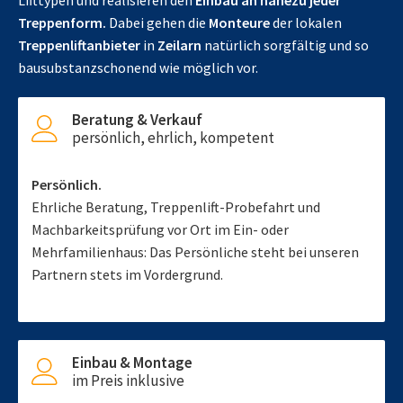
Lifttypen und realisieren den
Einbau an nahezu jeder
Treppenform.
Dabei gehen die
Monteure
der lokalen
Treppenliftanbieter
in
Zeilarn
natürlich sorgfältig und so
bausubstanzschonend wie möglich vor.
Beratung & Verkauf
persönlich, ehrlich, kompetent
Persönlich.
Ehrliche Beratung, Treppenlift-Probefahrt und
Machbarkeitsprüfung vor Ort im Ein- oder
Mehrfamilienhaus: Das Persönliche steht bei unseren
Partnern stets im Vordergrund.
Einbau & Montage
im Preis inklusive