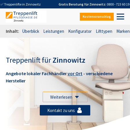
✅ Treppenlifte in
Zinnowitz
Gratis Beratung für
Zinnowitz
:
0800 - 723 60 19
Kostenvoranschlag
Inhalt:
Überblick
Leistungen
Konfigurator
Lifttypen
Marken
Treppenlift für
Zinnowitz
Angebote lokaler Fachhändler
vor Ort
- verschiedene
Hersteller
Weiterlesen
Kontakt zu uns