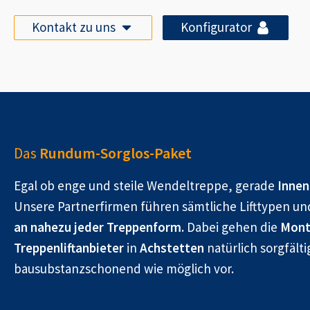
Kontakt zu uns
Konfigurator
Das
Rundum-Sorglos-Paket
Egal ob enge und steile Wendeltreppe, gerade
Innen
Unsere Partnerfirmen führen sämtliche Lifttypen un
an nahezu jeder Treppenform.
Dabei gehen die
Mont
Treppenliftanbieter
in
Achstetten
natürlich sorgfälti
bausubstanzschonend wie möglich vor.