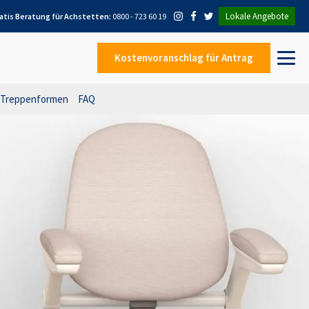
Lokale Angebote
atis Beratung für
Achstetten
:
0800 - 723 60 19
Kostenvoranschlag
für Antrag
Treppenformen
FAQ