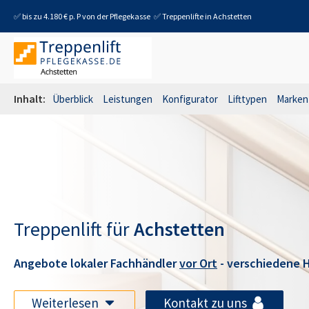
✅ bis zu 4.180 € p. P von der Pflegekasse
✅ Treppenlifte in
Achstetten
Inhalt:
Überblick
Leistungen
Konfigurator
Lifttypen
Marken
Treppenlift für
Achstetten
Angebote lokaler Fachhändler
vor Ort
- verschiedene H
Weiterlesen
Kontakt zu uns